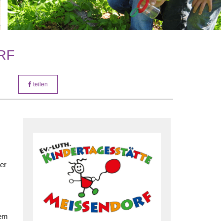
RF
teilen
er
dem