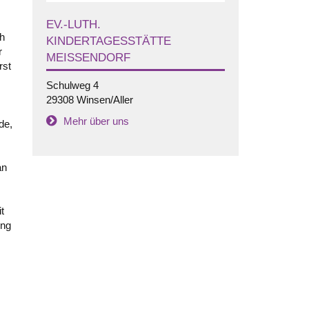
EV.-LUTH.
ch
KINDERTAGESSTÄTTE
r
MEISSENDORF
rst
Schulweg 4
29308 Winsen/Aller
Mehr über uns
de,
an
.
t
ing